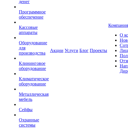
денег
Программное
обеспечение
Компания
Кассовые
аппараты
О к
Нов
Оборудование
Сот
для
Акции
Услуги
Блог
Проекты
Лиц
производства
Пол
Отз
Клининговое
Нап
оборудование
Дир
Климатическое
оборудование
Металлическая
мебель
Сейфы
Охранные
системы