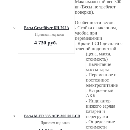
Максимальынй вес 300
кг (Весы не требуют
поверки).
Особенности весов:
- Стойка с наклоном,
Весы GreatRiver DH-702A
удобна при
Привезем под заказ
перемещении
4 730
руб.
- Яркий LCD-дисплей с
зеленой подстветкой
(цена, масса,
стоимость)
- Вычитание
массы тары
- Переменное и
постоянное
электропитание
- Встроенный
АКБ
- Индикатор
низкого заряда
батареи и
Весы M-ER 335 ACP-300.50 LCD
перегрузки
- Определение
Привезем под заказ
стоимости