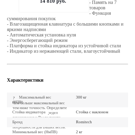
14 810
руб.
- Память на 7
товаров
- Функция
суммирования покупок
- Влагозащищенная клавиатура с большими кнопками и
яркими надписями
- Автоматическая установка нуля
- Энергосберегающий режим
- Платформа и стойка индикатора из устойчивой стали
- Индикатор из нержавеющей стали, влагоустойчивый
Характеристики
Максимальный вес
300 кг
?
(НПВ)
Чем больше максимальный вес
тем ниже точность. Определите
Стойка индикатора
Стойка с наклоном
точно наибольший предел
взвешивания и Вы получите
Бренд
Romitech
наиболее низкие значения
погрешности для Ваших весов.
Минимальный вес (НмПВ)
2 кг