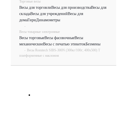
Торговые весы
Весы для торговли
Весы для производства
Весы для
склада
Весы для учреждений
Весы для
дома
Гири
Динамометры
-
Весы товарные электронные
Весы торговые
Весы фасовочные
Весы
механические
Весы с печатью этикеток
Безмены
-
Весы Romitech SIBS-300N (300кг/100г; 400х500) Т
платформенные c наклоном