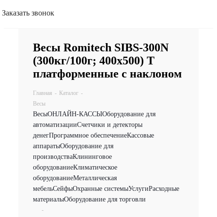
Заказать звонок
Весы Romitech SIBS-300N
(300кг/100г; 400х500) Т
платформенные c наклоном
Главная
-
Каталог
-
Весы
Весы
ОНЛАЙН-КАССЫ
Оборудование для
автоматизации
Счетчики и детекторы
денег
Программное обеспечение
Кассовые
аппараты
Оборудование для
производства
Клининговое
оборудование
Климатическое
оборудование
Металлическая
мебель
Сейфы
Охранные системы
Услуги
Расходные
материалы
Оборудование для торговли
-