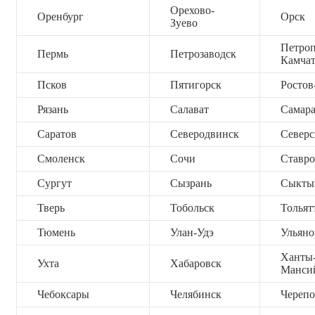
Орехово-
Оренбург
Орск
Зуево
Петроп
Пермь
Петрозаводск
Камча
Псков
Пятигорск
Ростов
Рязань
Салават
Самар
Саратов
Северодвинск
Северс
Смоленск
Сочи
Ставро
Сургут
Сызрань
Сыкты
Тверь
Тобольск
Тольят
Тюмень
Улан-Удэ
Ульяно
Ханты
Ухта
Хабаровск
Манси
Чебоксары
Челябинск
Черепо