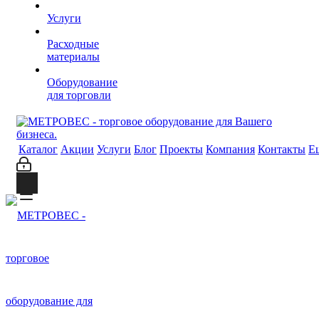
Услуги
Расходные
материалы
Оборудование
для торговли
Каталог
Акции
Услуги
Блог
Проекты
Компания
Контакты
Е