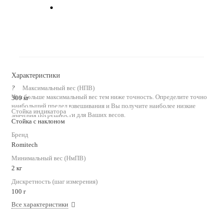
Характеристики
?
Максимальный вес (НПВ)
Чем больше максимальный вес тем ниже точность. Определите точно
300 кг
наибольший предел взвешивания и Вы получите наиболее низкие
Стойка индикатора
значения погрешности для Ваших весов.
Стойка с наклоном
Бренд
Romitech
Минимальный вес (НмПВ)
2 кг
Дискретность (шаг измерения)
100 г
Все характеристики