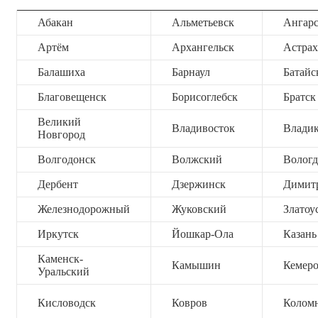
Абакан
Альметьевск
Ангар
Артём
Архангельск
Астрах
Балашиха
Барнаул
Батайс
Благовещенск
Борисоглебск
Братск
Великий
Владивосток
Владик
Новгород
Волгодонск
Волжский
Вологд
Дербент
Дзержинск
Димит
Железнодорожный
Жуковский
Златоу
Иркутск
Йошкар-Ола
Казань
Каменск-
Камышин
Кемер
Уральский
Кисловодск
Ковров
Колом