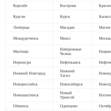
Королёв
Кострома
Красно
Курган
Курск
Кызыл
Люберцы
Магадан
Магни
Междуреченск
Миасс
Москв
Набережные
Мытищи
Назран
Челны
Нерюнгри
Нефтекамск
Нефте
Нижний
Нижний Новгород
Новок
Тагил
Новороссийск
Новосибирск
Новот
Новый
Новошахтинск
Ногин
Уренгой
Обнинск
Одинцово
Октяб