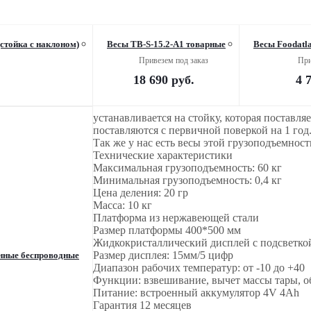
сы Мехэлектрон ВЭТ-60-20-1С-ДБСК (400*500) товарные (стойка с наклоном)
Весы TB-S-15.2-А1 товарные
Весы Foodatla
Привезем под заказ
При
18 690
руб.
4 
устанавливается на стойку, которая поставля
поставляются с первичной поверкой на 1 год
Так же у нас есть весы этой грузоподъемност
Технические характеристики
Максимальная грузоподъемность: 60 кг
Минимальная грузоподъемность: 0,4 кг
Цена деления: 20 гр
Масса: 10 кг
Платформа из нержавеющей стали
Размер платформы 400*500 мм
Жидкокристаллический дисплей с подсветко
Размер дисплея: 15мм/5 цифр
енные беспроводные
Диапазон рабочих температур: от -10 до +40
Функции: взвешивание, вычет массы тары, 
Питание: встроенный аккумулятор 4V 4Ah
Гарантия 12 месяцев