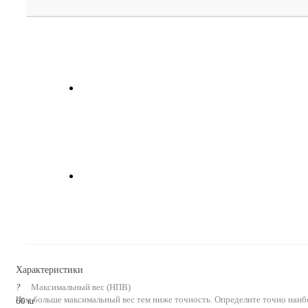
Характеристики
?
Максимальный вес (НПВ)
Чем больше максимальный вес тем ниже точность. Определите точно наиб
60 кг