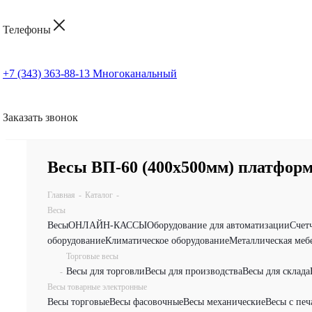
Телефоны
+7 (343) 363-88-13
Многоканальный
Заказать звонок
Весы ВП-60 (400х500мм) платфор
Главная
-
Каталог
-
Весы
Весы
ОНЛАЙН-КАССЫ
Оборудование для автоматизации
Счет
оборудование
Климатическое оборудование
Металлическая меб
Торговые весы
Весы для торговли
Весы для производства
Весы для склада
-
Весы товарные электронные
Весы торговые
Весы фасовочные
Весы механические
Весы с печ