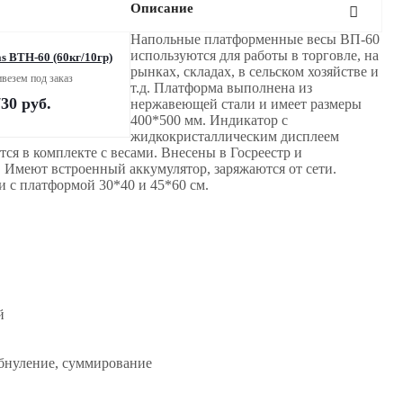
Описание
Напольные платформенные весы ВП-60
используются для работы в торговле, на
s ВТН-60 (60кг/10гр)
рынках, складах, в сельском хозяйстве и
везем под заказ
т.д. Платформа выполнена из
730
руб.
нержавеющей стали и имеет размеры
400*500 мм. Индикатор с
жидкокристаллическим дисплеем
ется в комплекте с весами. Внесены в Госреестр и
. Имеют встроенный аккумулятор, заряжаются от сети.
и с платформой 30*40 и 45*60 см.
й
обнуление, суммирование