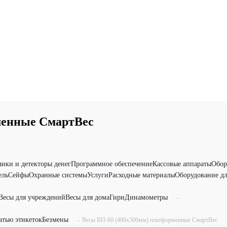
менные СмартВес
чики и детекторы денег
Программное обеспечение
Кассовые аппараты
Обор
ель
Сейфы
Охранные системы
Услуги
Расходные материалы
Оборудование дл
Весы для учреждений
Весы для дома
Гири
Динамометры
-
атью этикеток
Безмены
-
Весы ВП-60 (400х500мм) платформенные СмартВес