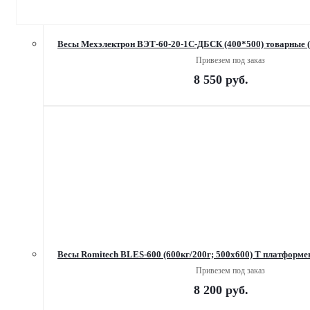
Ве
Привезем под заказ
8 550
руб.
Весы Romitech BLES-600 (600кг/200г; 500х600) Т платформ
Привезем под заказ
8 200
руб.