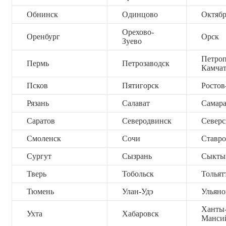
Обнинск
Одинцово
Октяб
Орехово-
Оренбург
Орск
Зуево
Петроп
Пермь
Петрозаводск
Камча
Псков
Пятигорск
Ростов
Рязань
Салават
Самар
Саратов
Северодвинск
Северс
Смоленск
Сочи
Ставро
Сургут
Сызрань
Сыкты
Тверь
Тобольск
Тольят
Тюмень
Улан-Удэ
Ульяно
Ханты
Ухта
Хабаровск
Манси