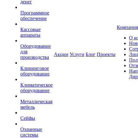
денег
Программное
обеспечение
Компания
Кассовые
аппараты
О к
Нов
Оборудование
Сот
для
Акции
Услуги
Блог
Проекты
Лиц
производства
Пол
Отз
Клининговое
Нап
оборудование
Дир
Климатическое
оборудование
Металлическая
мебель
Сейфы
Охранные
системы