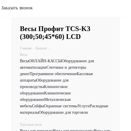
Заказать звонок
Весы Профит TCS-K3
(300;50;45*60) LCD
Главная
-
Каталог
-
Весы
Весы
ОНЛАЙН-КАССЫ
Оборудование для
автоматизации
Счетчики и детекторы
денег
Программное обеспечение
Кассовые
аппараты
Оборудование для
производства
Клининговое
оборудование
Климатическое
оборудование
Металлическая
мебель
Сейфы
Охранные системы
Услуги
Расходные
материалы
Оборудование для торговли
-
Торговые весы
Весы для торговли
Весы для производства
Весы для