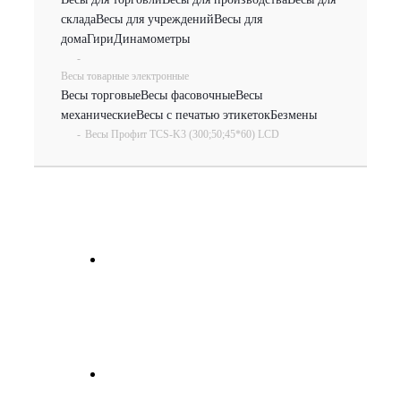
склада
Весы для учреждений
Весы для
дома
Гири
Динамометры
-
Весы товарные электронные
Весы торговые
Весы фасовочные
Весы
механические
Весы с печатью этикеток
Безмены
-
Весы Профит TCS-K3 (300;50;45*60) LCD