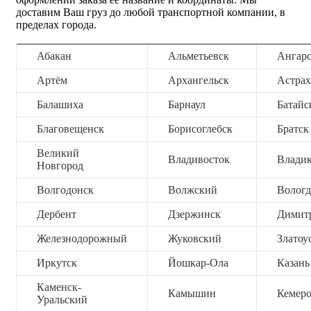
доставим Ваш груз до любой транспортной компании, в
пределах города.
Абакан
Альметьевск
Ангар
Артём
Архангельск
Астрах
Балашиха
Барнаул
Батайс
Благовещенск
Борисоглебск
Братск
Великий
Владивосток
Владик
Новгород
Волгодонск
Волжский
Вологд
Дербент
Дзержинск
Димит
Железнодорожный
Жуковский
Златоу
Иркутск
Йошкар-Ола
Казань
Каменск-
Камышин
Кемер
Уральский