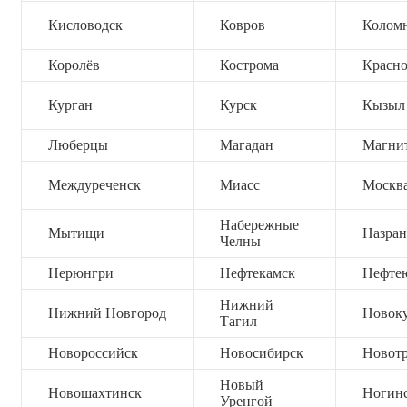
Кисловодск
Ковров
Колом
Королёв
Кострома
Красно
Курган
Курск
Кызыл
Люберцы
Магадан
Магни
Междуреченск
Миасс
Москв
Набережные
Мытищи
Назран
Челны
Нерюнгри
Нефтекамск
Нефте
Нижний
Нижний Новгород
Новок
Тагил
Новороссийск
Новосибирск
Новот
Новый
Новошахтинск
Ногин
Уренгой