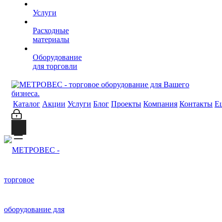
Услуги
Расходные
материалы
Оборудование
для торговли
Каталог
Акции
Услуги
Блог
Проекты
Компания
Контакты
Е