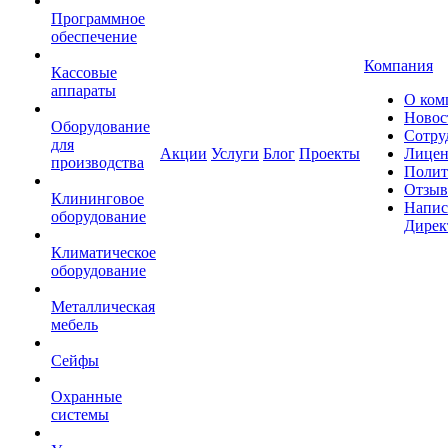
Программное
обеспечение
Компания
Кассовые
аппараты
О ком
Новос
Оборудование
Сотру
для
Акции
Услуги
Блог
Проекты
Лицен
производства
Полит
Отзы
Клининговое
Напис
оборудование
Дирек
Климатическое
оборудование
Металлическая
мебель
Сейфы
Охранные
системы