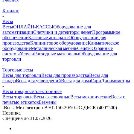
-
Каталог
-
Весы
Весы
ОНЛАЙН-КАССЫ
Оборудование для
автоматизации
Счетчики и детекторы денег
Программное
обеспечение
Кассовые аппараты
Оборудование для
производства
Клининговое оборудование
Климатическое
оборудование
Металлическая мебель
Сейфы
Охранные
системы
Услуги
Расходные материалы
Оборудование для
торговли
-
Торговые весы
Весы для торговли
Весы для производства
Весы для
склада
Весы для учреждений
Весы для дома
Гири
Динамометры
-
Весы товарные электронные
Весы торговые
Весы фасовочные
Весы механические
Весы с
печатью этикеток
Безмены
-
Весы Мехэлектрон ВЭТ-150-20/50-2С-ДБСК (400*500)
Новинка
Спеццена до 31.07.2026