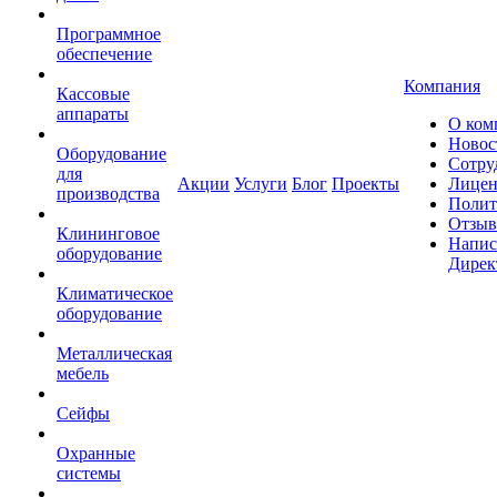
Программное
обеспечение
Компания
Кассовые
аппараты
О ком
Новос
Оборудование
Сотру
для
Акции
Услуги
Блог
Проекты
Лицен
производства
Полит
Отзы
Клининговое
Напис
оборудование
Дирек
Климатическое
оборудование
Металлическая
мебель
Сейфы
Охранные
системы