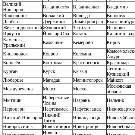
Великий
Владивосток
Владикавказ
Владимир
Новгород
Волгодонск
Волжский
Вологда
Воронеж
Дербент
Дзержинск
Димитровград
Екатеринбур
Железнодорожный
Жуковский
Златоуст
Иваново
Иркутск
Йошкар-Ола
Казань
Калининград
Каменск-
Камышин
Кемерово
Киров
Уральский
Комсомольск-
Кисловодск
Ковров
Коломна
Амуре
Королёв
Кострома
Красногорск
Краснодар
Ленинск-
Курган
Курск
Кызыл
Кузнецкий
Люберцы
Магадан
Магнитогорск
Майкоп
Московская
Междуреченск
Миасс
Москва
область
Набережные
Мытищи
Назрань
Нальчик
Челны
Нерюнгри
Нефтекамск
Нефтеюганск
Нижневартов
Нижний
Нижний Новгород
Новокузнецк
Новокуйбыш
Тагил
Новороссийск
Новосибирск
Новотроицк
Новочебокса
Новый