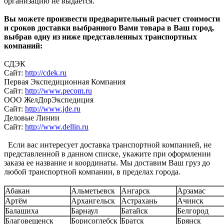
организацию не выдается.
Вы можете произвести предварительный расчет стоимости
и сроков доставки выбранного Вами товара в Ваш город,
выбрав одну из ниже представленных транспортных
компаний:
СДЭК
Сайт:
http://cdek.ru
Первая Экспедиционная Компания
Сайт:
http://www.pecom.ru
ООО ЖелДорЭкспедиция
Сайт:
http://www.jde.ru
Деловые Линии
Сайт:
http://www.dellin.ru
Если вас интересует доставка транспортной компанией, не
представленной в данном списке, укажите при оформлении
заказа ее название и координаты. Мы доставим Ваш груз до
любой транспортной компании, в пределах города.
Абакан
Альметьевск
Ангарск
Арзамас
Артём
Архангельск
Астрахань
Ачинск
Балашиха
Барнаул
Батайск
Белгород
Благовещенск
Борисоглебск
Братск
Брянск