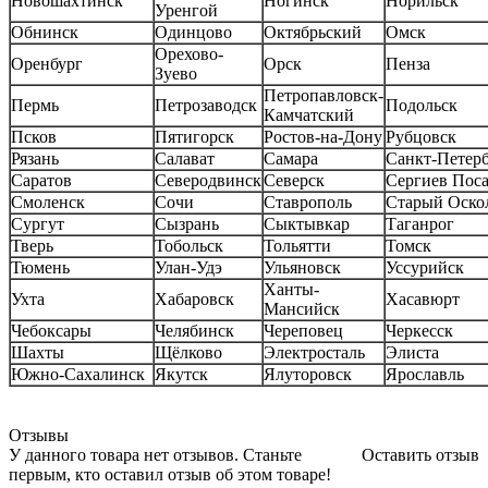
Новошахтинск
Ногинск
Норильск
Уренгой
Обнинск
Одинцово
Октябрьский
Омск
Орехово-
Оренбург
Орск
Пенза
Зуево
Петропавловск-
Пермь
Петрозаводск
Подольск
Камчатский
Псков
Пятигорск
Ростов-на-Дону
Рубцовск
Рязань
Салават
Самара
Санкт-Петер
Саратов
Северодвинск
Северск
Сергиев Пос
Смоленск
Сочи
Ставрополь
Старый Оско
Сургут
Сызрань
Сыктывкар
Таганрог
Тверь
Тобольск
Тольятти
Томск
Тюмень
Улан-Удэ
Ульяновск
Уссурийск
Ханты-
Ухта
Хабаровск
Хасавюрт
Мансийск
Чебоксары
Челябинск
Череповец
Черкесск
Шахты
Щёлково
Электросталь
Элиста
Южно-Сахалинск
Якутск
Ялуторовск
Ярославль
Отзывы
У данного товара нет отзывов. Станьте
Оставить отзыв
первым, кто оставил отзыв об этом товаре!