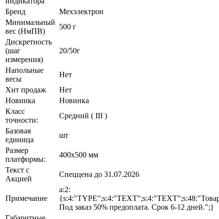
индикатора
Бренд
Мехэлектрон
Минимальный
500 г
вес (НмПВ)
Дискретность
(шаг
20/50г
измерения)
Напольные
Нет
весы
Хит продаж
Нет
Новинка
Новинка
Класс
Средний ( III )
точности:
Базовая
шт
единица
Размер
400х500 мм
платформы:
Текст с
Спеццена до 31.07.2026
Акцией
a:2:
Примечание
{s:4:"TYPE";s:4:"TEXT";s:4:"TEXT";s:48:"Това
Под заказ 50% предоплата. Срок 6-12 дней.";}
Габаритные