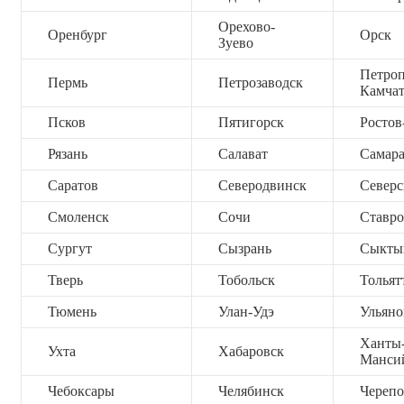
Орехово-
Оренбург
Орск
Зуево
Петроп
Пермь
Петрозаводск
Камча
Псков
Пятигорск
Ростов
Рязань
Салават
Самар
Саратов
Северодвинск
Северс
Смоленск
Сочи
Ставро
Сургут
Сызрань
Сыкты
Тверь
Тобольск
Тольят
Тюмень
Улан-Удэ
Ульяно
Ханты
Ухта
Хабаровск
Манси
Чебоксары
Челябинск
Черепо