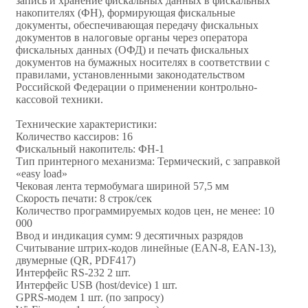
запись и хранение фискальных данных в фискальных
накопителях (ФН), формирующая фискальные
документы, обеспечивающая передачу фискальных
документов в налоговые органы через оператора
фискальных данных (ОФД) и печать фискальных
документов на бумажных носителях в соответствии с
правилами, установленными законодательством
Российской Федерации о применении контрольно-
кассовой техники.
Технические характеристики:
Количество кассиров: 16
Фискальный накопитель: ФН-1
Тип принтерного механизма: Термический, с заправкой
«easy load»
Чековая лента термобумага шириной 57,5 мм
Скорость печати: 8 строк/сек
Количество программируемых кодов цен, не менее: 10
000
Ввод и индикация сумм: 9 десятичных разрядов
Считывание штрих-кодов линейные (EAN-8, ЕАN-13),
двумерные (QR, PDF417)
Интерфейс RS-232 2 шт.
Интерфейс USB (host/device) 1 шт.
GPRS-модем 1 шт. (по запросу)