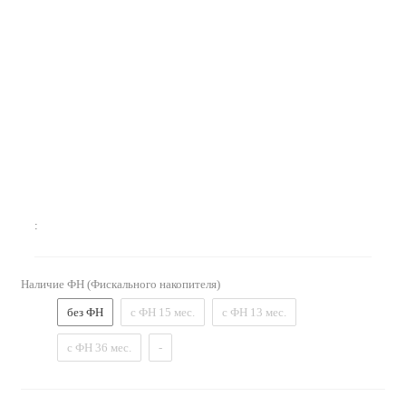
:
Наличие ФН (Фискального накопителя)
без ФН
с ФН 15 мес.
с ФН 13 мес.
с ФН 36 мес.
-