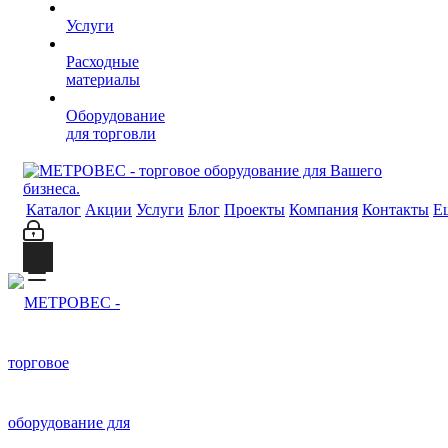
Услуги
Расходные
материалы
Оборудование
для торговли
Каталог
Акции
Услуги
Блог
Проекты
Компания
Контакты
Е