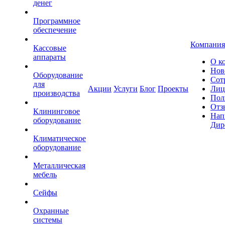
денег
Программное
обеспечение
Компания
Кассовые
аппараты
О к
Нов
Оборудование
Сот
для
Акции
Услуги
Блог
Проекты
Лиц
производства
Пол
Отз
Клининговое
Нап
оборудование
Дир
Климатическое
оборудование
Металлическая
мебель
Сейфы
Охранные
системы