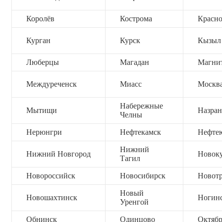
Королёв
Кострома
Красно
Курган
Курск
Кызыл
Люберцы
Магадан
Магни
Междуреченск
Миасс
Москв
Набережные
Мытищи
Назран
Челны
Нерюнгри
Нефтекамск
Нефте
Нижний
Нижний Новгород
Новок
Тагил
Новороссийск
Новосибирск
Новот
Новый
Новошахтинск
Ногин
Уренгой
Обнинск
Одинцово
Октяб