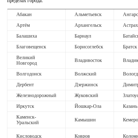
пределах города.
Абакан
Альметьевск
Ангар
Артём
Архангельск
Астрах
Балашиха
Барнаул
Батайс
Благовещенск
Борисоглебск
Братск
Великий
Владивосток
Владик
Новгород
Волгодонск
Волжский
Вологд
Дербент
Дзержинск
Димит
Железнодорожный
Жуковский
Златоу
Иркутск
Йошкар-Ола
Казань
Каменск-
Камышин
Кемер
Уральский
Кисловодск
Ковров
Колом