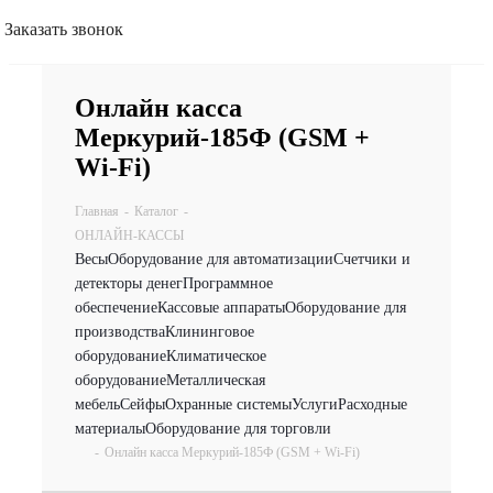
Заказать звонок
Онлайн касса
Меркурий-185Ф (GSM +
Wi-Fi)
Главная
-
Каталог
-
ОНЛАЙН-КАССЫ
Весы
Оборудование для автоматизации
Счетчики и
детекторы денег
Программное
обеспечение
Кассовые аппараты
Оборудование для
производства
Клининговое
оборудование
Климатическое
оборудование
Металлическая
мебель
Сейфы
Охранные системы
Услуги
Расходные
материалы
Оборудование для торговли
-
Онлайн касса Меркурий-185Ф (GSM + Wi-Fi)