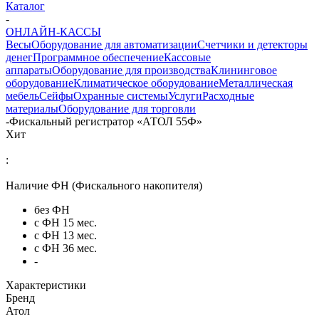
Каталог
-
ОНЛАЙН-КАССЫ
Весы
Оборудование для автоматизации
Счетчики и детекторы
денег
Программное обеспечение
Кассовые
аппараты
Оборудование для производства
Клининговое
оборудование
Климатическое оборудование
Металлическая
мебель
Сейфы
Охранные системы
Услуги
Расходные
материалы
Оборудование для торговли
-
Фискальный регистратор «АТОЛ 55Ф»
Хит
:
Наличие ФН (Фискального накопителя)
без ФН
с ФН 15 мес.
с ФН 13 мес.
с ФН 36 мес.
-
Характеристики
Бренд
Атол