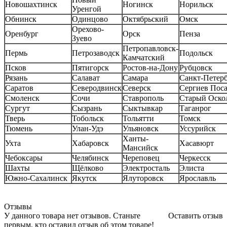
Новошахтинск
Ногинск
Норильск
Уренгой
Обнинск
Одинцово
Октябрьский
Омск
Орехово-
Оренбург
Орск
Пенза
Зуево
Петропавловск-
Пермь
Петрозаводск
Подольск
Камчатский
Псков
Пятигорск
Ростов-на-Дону
Рубцовск
Рязань
Салават
Самара
Санкт-Петер
Саратов
Северодвинск
Северск
Сергиев Пос
Смоленск
Сочи
Ставрополь
Старый Оско
Сургут
Сызрань
Сыктывкар
Таганрог
Тверь
Тобольск
Тольятти
Томск
Тюмень
Улан-Удэ
Ульяновск
Уссурийск
Ханты-
Ухта
Хабаровск
Хасавюрт
Мансийск
Чебоксары
Челябинск
Череповец
Черкесск
Шахты
Щёлково
Электросталь
Элиста
Южно-Сахалинск
Якутск
Ялуторовск
Ярославль
Отзывы
У данного товара нет отзывов. Станьте
Оставить отзыв
первым, кто оставил отзыв об этом товаре!