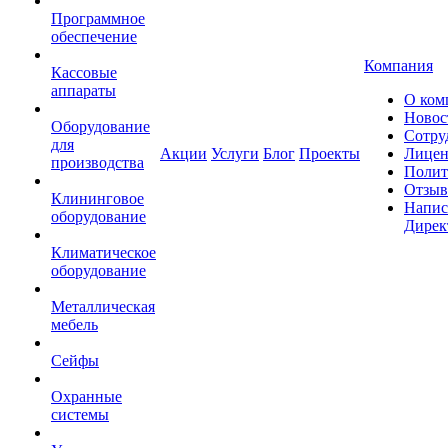
Программное
обеспечение
Компания
Кассовые
аппараты
О ком
Новос
Оборудование
Сотру
для
Акции
Услуги
Блог
Проекты
Лицен
производства
Полит
Отзы
Клининговое
Напис
оборудование
Дирек
Климатическое
оборудование
Металлическая
мебель
Сейфы
Охранные
системы