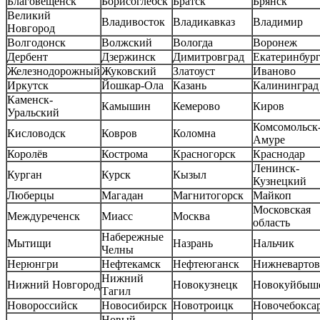
Благовещенск
Борисоглебск
Братск
Брянск
Великий
Владивосток
Владикавказ
Владимир
Новгород
Волгодонск
Волжский
Вологда
Воронеж
Дербент
Дзержинск
Димитровград
Екатеринбур
Железнодорожный
Жуковский
Златоуст
Иваново
Иркутск
Йошкар-Ола
Казань
Калининград
Каменск-
Камышин
Кемерово
Киров
Уральский
Комсомольск-
Кисловодск
Ковров
Коломна
Амуре
Королёв
Кострома
Красногорск
Краснодар
Ленинск-
Курган
Курск
Кызыл
Кузнецкий
Люберцы
Магадан
Магнитогорск
Майкоп
Московская
Междуреченск
Миасс
Москва
область
Набережные
Мытищи
Назрань
Нальчик
Челны
Нерюнгри
Нефтекамск
Нефтеюганск
Нижневартов
Нижний
Нижний Новгород
Новокузнецк
Новокуйбыш
Тагил
Новороссийск
Новосибирск
Новотроицк
Новочебокса
Новый