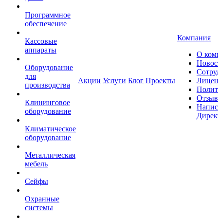
Программное
обеспечение
Компания
Кассовые
аппараты
О ком
Новос
Оборудование
Сотру
для
Акции
Услуги
Блог
Проекты
Лицен
производства
Полит
Отзы
Клининговое
Напис
оборудование
Дирек
Климатическое
оборудование
Металлическая
мебель
Сейфы
Охранные
системы