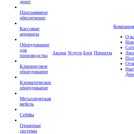
денег
Программное
обеспечение
Компания
Кассовые
аппараты
О к
Нов
Оборудование
Сот
для
Акции
Услуги
Блог
Проекты
Лиц
производства
Пол
Отз
Клининговое
Нап
оборудование
Дир
Климатическое
оборудование
Металлическая
мебель
Сейфы
Охранные
системы