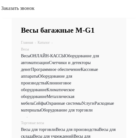
Заказать звонок
Весы багажные M-G1
Главная
-
Каталог
-
Весы
Весы
ОНЛАЙН-КАССЫ
Оборудование для
автоматизации
Счетчики и детекторы
денег
Программное обеспечение
Кассовые
аппараты
Оборудование для
производства
Клининговое
оборудование
Климатическое
оборудование
Металлическая
мебель
Сейфы
Охранные системы
Услуги
Расходные
материалы
Оборудование для торговли
-
Торговые весы
Весы для торговли
Весы для производства
Весы для
склада
Весы для учреждений
Весы для