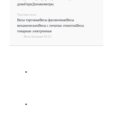
дома
Гири
Динамометры
-
Торговые весы
Весы торговые
Весы фасовочные
Весы
механические
Весы с печатью этикеток
Весы
товарные электронные
-
Весы багажные M-G1