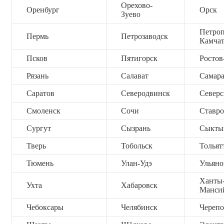
Орехово-
Оренбург
Орск
Зуево
Петроп
Пермь
Петрозаводск
Камча
Псков
Пятигорск
Ростов
Рязань
Салават
Самар
Саратов
Северодвинск
Северс
Смоленск
Сочи
Ставро
Сургут
Сызрань
Сыкты
Тверь
Тобольск
Тольят
Тюмень
Улан-Удэ
Ульяно
Ханты
Ухта
Хабаровск
Манси
Чебоксары
Челябинск
Черепо