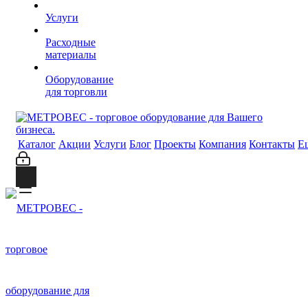
Услуги
Расходные
материалы
Оборудование
для торговли
Каталог
Акции
Услуги
Блог
Проекты
Компания
Контакты
Е