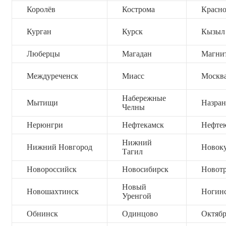
Королёв
Кострома
Красно
Курган
Курск
Кызыл
Люберцы
Магадан
Магни
Междуреченск
Миасс
Москв
Набережные
Мытищи
Назран
Челны
Нерюнгри
Нефтекамск
Нефте
Нижний
Нижний Новгород
Новок
Тагил
Новороссийск
Новосибирск
Новот
Новый
Новошахтинск
Ногин
Уренгой
Обнинск
Одинцово
Октяб