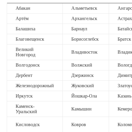
Абакан
Альметьевск
Ангар
Артём
Архангельск
Астрах
Балашиха
Барнаул
Батайс
Благовещенск
Борисоглебск
Братск
Великий
Владивосток
Владик
Новгород
Волгодонск
Волжский
Вологд
Дербент
Дзержинск
Димит
Железнодорожный
Жуковский
Златоу
Иркутск
Йошкар-Ола
Казань
Каменск-
Камышин
Кемер
Уральский
Кисловодск
Ковров
Колом