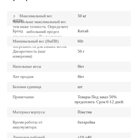
Максимальный вес
50 кг
?
(НПВ)
Чем больше максимальный вес
тем ниже точность. Определите
Бренд
Китай
точно наибольший предел
взвешивания и Вы получите
Минимальный вес (НмПВ)
60г
наиболее низкие значения
погрешности для Ваших весов.
Дискретность (шаг
50 г
измерения)
Напольные весы
Нет
Хит продаж
Нет
Базовая единица
шт
Примечание
Товары Под заказ 50%
предоплата. Срок 6-12 дней.
Материал корпуса:
Пластик
Время работы от
батарейка
аккумулятора:
Диапазон рабочей
+10 +40