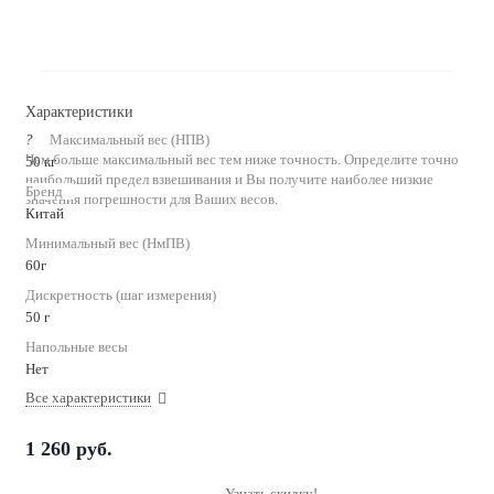
Характеристики
?
Максимальный вес (НПВ)
Чем больше максимальный вес тем ниже точность. Определите точно
50 кг
наибольший предел взвешивания и Вы получите наиболее низкие
Бренд
значения погрешности для Ваших весов.
Китай
Минимальный вес (НмПВ)
60г
Дискретность (шаг измерения)
50 г
Напольные весы
Нет
Все характеристики
1 260
руб.
Узнать скидку!