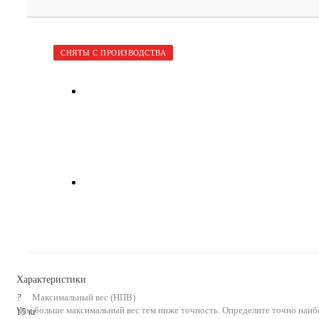
СНЯТЫ С ПРОИЗВОДСТВА
Характеристики
?
Максимальный вес (НПВ)
Чем больше максимальный вес тем ниже точность. Определите точно наиб
15 кг