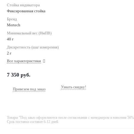
Стойка индикатора
Фиксированная стойка
Бренд
Mertech
Минимальный вес (НмПВ)
40 г
Дискретность (шаг измерения)
2 г
Все характеристики
7 350
руб.
Узнать скидку!
Привезем под заказ
Товары "Под заказ оформляются после согласования с менеджером и внесения 50%
Срок поставки составит 6-12 дней.