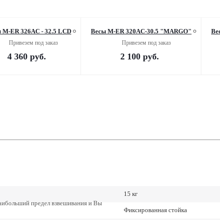
 M-ER 326AC - 32.5 LCD
Весы M-ER 320AC-30.5 "MARGO"
Ве
Привезем под заказ
Привезем под заказ
4 360
руб.
2 100
руб.
15 кг
наибольший предел взвешивания и Вы
Фиксированная стойка