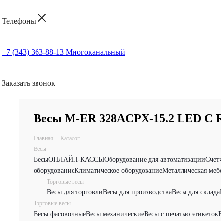
Телефоны
+7 (343) 363-88-13
Многоканальный
Заказать звонок
Весы M-ER 328ACPX-15.2 LED C 
Главная
-
Каталог
-
Весы
Весы
ОНЛАЙН-КАССЫ
Оборудование для автоматизации
Счет
оборудование
Климатическое оборудование
Металлическая меб
Торговые весы
Весы для торговли
Весы для производства
Весы для склада
-
Торговые весы
Весы фасовочные
Весы механические
Весы с печатью этикеток