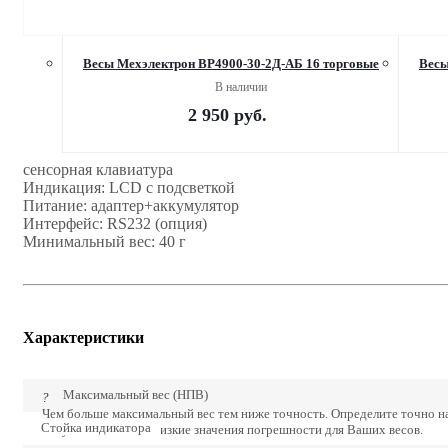
Весы Мехэлектрон ВР4900-30-2Д-АБ 16 торговые
Весы
В наличии
2 950
руб.
сенсорная клавиатура
Индикация: LCD с подсветкой
Питание: адаптер+аккумулятор
Интерфейс: RS232 (опция)
Минимальный вес: 40 г
Характеристики
Максимальный вес (НПВ)
?
Чем больше максимальный вес тем ниже точность. Определите точно 
Стойка индикатора
получите наиболее низкие значения погрешности для Ваших весов.