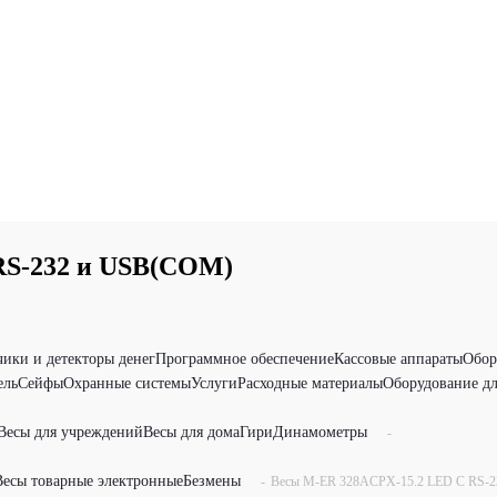
RS-232 и USB(COM)
чики и детекторы денег
Программное обеспечение
Кассовые аппараты
Обор
ель
Сейфы
Охранные системы
Услуги
Расходные материалы
Оборудование дл
Весы для учреждений
Весы для дома
Гири
Динамометры
-
Весы товарные электронные
Безмены
-
Весы M-ER 328ACPX-15.2 LED C RS-