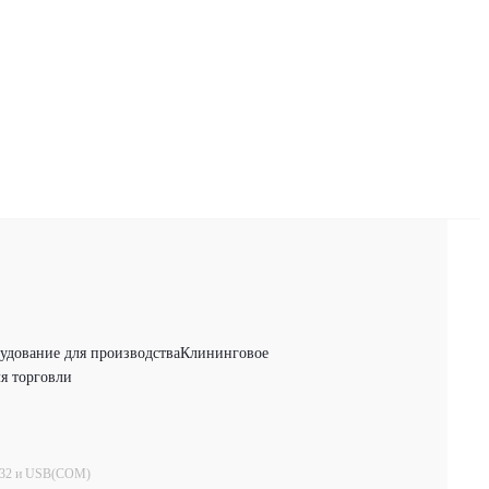
удование для производства
Клининговое
я торговли
232 и USB(COM)