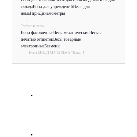
склада
Весы для учреждений
Весы для
дома
Гири
Динамометры
-
Торговые весы
Весы фасовочные
Весы механические
Весы с
печатью этикеток
Весы товарные
электронные
Безмены
-
Весы МИДЛ МТ 15 МЖА "Базар-Т"