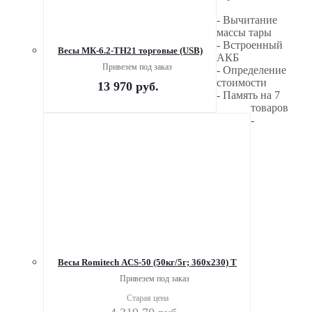
- Вычитание
массы тары
- Встроенный
Весы МК-6.2-ТН21 торговые (USB)
АКБ
Привезем под заказ
- Определение
стоимости
13 970
руб.
- Память на 7
товаров
-
Весы Romitech ACS-50 (50кг/5г; 360х230) Т
Привезем под заказ
Старая цена