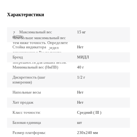
Характеристики
Максимальный вес
15 кг
?
(НПВ)
Чем больше максимальный вес
тем ниже точность. Определите
Стойка индикатора
Нет
точно наибольший предел
взвешивания и Вы получите
Бренд
МИДЛ
наиболее низкие значения
погрешности для Ваших весов.
Минимальный вес (НмПВ)
40 г
Дискретность (шаг
1/2 г
измерения)
Напольные весы
Нет
Хит продаж
Нет
Класс точности:
Средний ( III )
Базовая единица
шт
Размер платформы:
230x240 мм