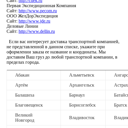
Сайт:
http://cdek.ru
Первая Экспедиционная Компания
Сайт:
http://www.pecom.ru
ООО ЖелДорЭкспедиция
Сайт:
http://www.jde.ru
Деловые Линии
Сайт:
http://www.dellin.ru
Если вас интересует доставка транспортной компанией,
не представленной в данном списке, укажите при
оформлении заказа ее название и координаты. Мы
доставим Ваш груз до любой транспортной компании, в
пределах города.
Абакан
Альметьевск
Ангар
Артём
Архангельск
Астрах
Балашиха
Барнаул
Батайс
Благовещенск
Борисоглебск
Братск
Великий
Владивосток
Владик
Новгород