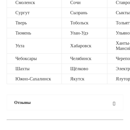
Смоленск
Сочи
Ставро
Сургут
Сызрань
Сыкты
Тверь
Тобольск
Тольят
Тюмень
Улан-Удэ
Ульяно
Ханты
Ухта
Хабаровск
Манси
Чебоксары
Челябинск
Черепо
Шахты
Щёлково
Электр
Южно-Сахалинск
Якутск
Ялутор
Отзывы