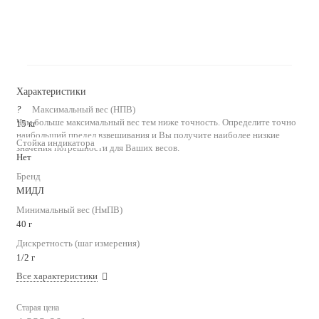
Характеристики
?
Максимальный вес (НПВ)
Чем больше максимальный вес тем ниже точность. Определите точно
15 кг
наибольший предел взвешивания и Вы получите наиболее низкие
Стойка индикатора
значения погрешности для Ваших весов.
Нет
Бренд
МИДЛ
Минимальный вес (НмПВ)
40 г
Дискретность (шаг измерения)
1/2 г
Все характеристики
Старая цена