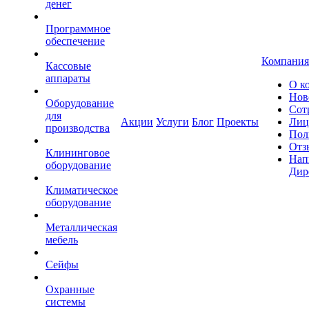
денег
Программное
обеспечение
Компания
Кассовые
аппараты
О к
Нов
Оборудование
Сот
для
Акции
Услуги
Блог
Проекты
Лиц
производства
Пол
Отз
Клининговое
Нап
оборудование
Дир
Климатическое
оборудование
Металлическая
мебель
Сейфы
Охранные
системы