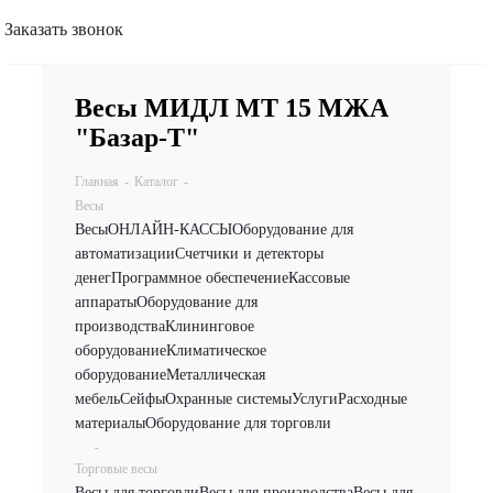
Заказать звонок
Весы МИДЛ МТ 15 МЖА
"Базар-Т"
Главная
-
Каталог
-
Весы
Весы
ОНЛАЙН-КАССЫ
Оборудование для
автоматизации
Счетчики и детекторы
денег
Программное обеспечение
Кассовые
аппараты
Оборудование для
производства
Клининговое
оборудование
Климатическое
оборудование
Металлическая
мебель
Сейфы
Охранные системы
Услуги
Расходные
материалы
Оборудование для торговли
-
Торговые весы
Весы для торговли
Весы для производства
Весы для