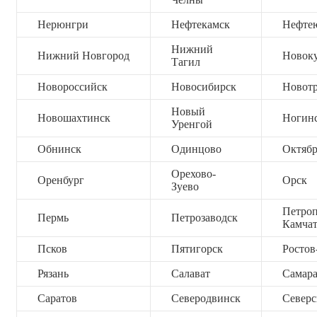
Нерюнгри
Нефтекамск
Нефте
Нижний
Нижний Новгород
Новок
Тагил
Новороссийск
Новосибирск
Новот
Новый
Новошахтинск
Ногин
Уренгой
Обнинск
Одинцово
Октяб
Орехово-
Оренбург
Орск
Зуево
Петроп
Пермь
Петрозаводск
Камча
Псков
Пятигорск
Ростов
Рязань
Салават
Самар
Саратов
Северодвинск
Северс