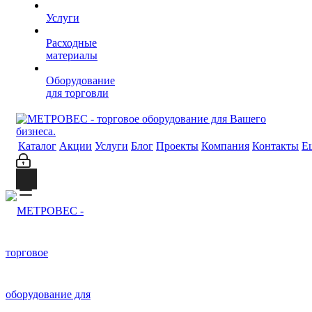
Услуги
Расходные
материалы
Оборудование
для торговли
Каталог
Акции
Услуги
Блог
Проекты
Компания
Контакты
Е