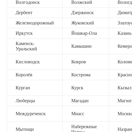
Волгодонск
Волжский
Вологд
Дербент
Дзержинск
Димит
Железнодорожный
Жуковский
Златоу
Иркутск
Йошкар-Ола
Казань
Каменск-
Камышин
Кемер
Уральский
Кисловодск
Ковров
Колом
Королёв
Кострома
Красно
Курган
Курск
Кызыл
Люберцы
Магадан
Магни
Междуреченск
Миасс
Москв
Набережные
Мытищи
Назран
Челны