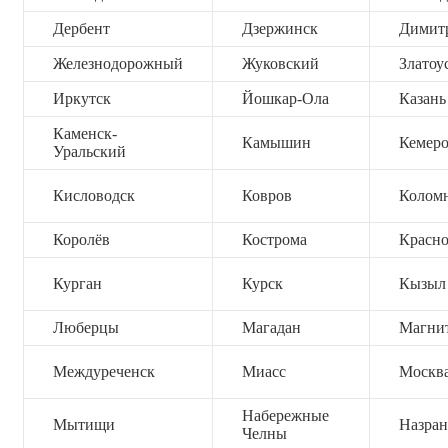
Дербент
Дзержинск
Димит
Железнодорожный
Жуковский
Златоу
Иркутск
Йошкар-Ола
Казань
Каменск-
Камышин
Кемер
Уральский
Кисловодск
Ковров
Колом
Королёв
Кострома
Красно
Курган
Курск
Кызыл
Люберцы
Магадан
Магни
Междуреченск
Миасс
Москв
Набережные
Мытищи
Назран
Челны