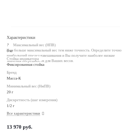
Характеристики
?
Максимальный вес (НПВ)
Чем больше максимальный вес тем ниже точность. Определите точно
6 кг
наибольший предел взвешивания и Вы получите наиболее низкие
Стойка индикатора
значения погрешности для Ваших весов.
Фиксированная стойка
Бренд
Масса-К
Минимальный вес (НмПВ)
20 г
Дискретность (шаг измерения)
1/2 г
Все характеристики
13 970
руб.