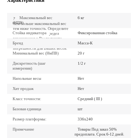
Характеристики
Максимальный вес
6 кг
?
(НПВ)
Чем больше максимальный вес
тем ниже точность. Определите
Стойка индикатора
Фиксированная стойка
точно наибольший предел
взвешивания и Вы получите
Бренд
Масса-К
наиболее низкие значения
погрешности для Ваших весов.
Минимальный вес (НмПВ)
20 г
Дискретность (шаг
1/2 г
измерения)
Напольные весы
Нет
Хит продаж
Нет
Класс точности:
Средний ( III )
Базовая единица
шт
Размер платформы:
336х240
Примечание
Товары Под заказ 50%
предоплата. Срок 6-12 дней.