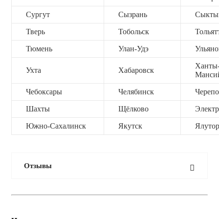
Сургут
Сызрань
Сыкты
Тверь
Тобольск
Тольят
Тюмень
Улан-Удэ
Ульяно
Ханты
Ухта
Хабаровск
Манси
Чебоксары
Челябинск
Черепо
Шахты
Щёлково
Электр
Южно-Сахалинск
Якутск
Ялутор
Отзывы