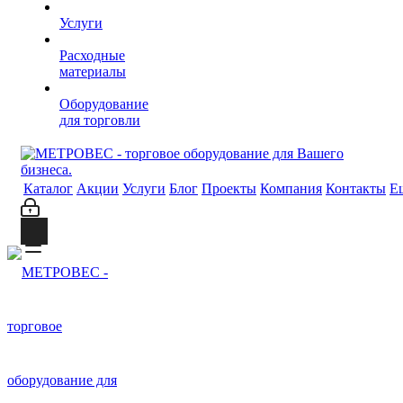
Услуги
Расходные
материалы
Оборудование
для торговли
Каталог
Акции
Услуги
Блог
Проекты
Компания
Контакты
Е