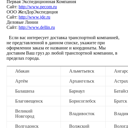
Первая Экспедиционная Компания
Сайт:
http://www.pecom.ru
ООО ЖелДорЭкспедиция
Сайт:
http://www.jde.ru
Деловые Линии
Сайт:
http://www.dellin.ru
Если вас интересует доставка транспортной компанией,
не представленной в данном списке, укажите при
оформлении заказа ее название и координаты. Мы
доставим Ваш груз до любой транспортной компании, в
пределах города.
Абакан
Альметьевск
Ангар
Артём
Архангельск
Астрах
Балашиха
Барнаул
Батайс
Благовещенск
Борисоглебск
Братск
Великий
Владивосток
Владик
Новгород
Волгодонск
Волжский
Вологд