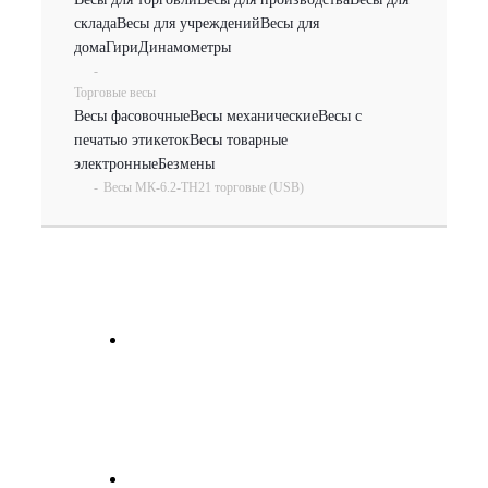
склада
Весы для учреждений
Весы для
дома
Гири
Динамометры
-
Торговые весы
Весы фасовочные
Весы механические
Весы с
печатью этикеток
Весы товарные
электронные
Безмены
-
Весы МК-6.2-ТН21 торговые (USB)