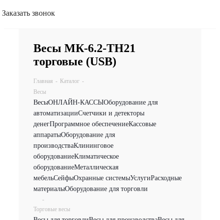
Заказать звонок
Весы МК-6.2-ТН21
торговые (USB)
Главная
-
Каталог
-
Весы
Весы
ОНЛАЙН-КАССЫ
Оборудование для
автоматизации
Счетчики и детекторы
денег
Программное обеспечение
Кассовые
аппараты
Оборудование для
производства
Клининговое
оборудование
Климатическое
оборудование
Металлическая
мебель
Сейфы
Охранные системы
Услуги
Расходные
материалы
Оборудование для торговли
-
Торговые весы
Весы для торговли
Весы для производства
Весы для