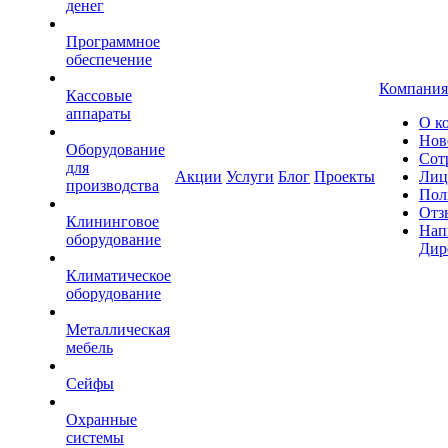
денег
Программное
обеспечение
Компания
Кассовые
аппараты
О к
Нов
Оборудование
Сот
для
Акции
Услуги
Блог
Проекты
Лиц
производства
Пол
Отз
Клининговое
Нап
оборудование
Дир
Климатическое
оборудование
Металлическая
мебель
Сейфы
Охранные
системы