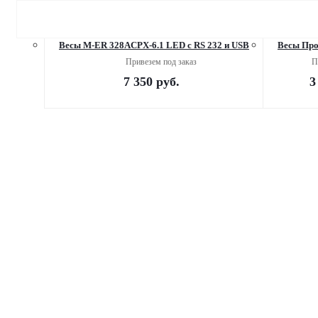
Весы M-ER 328ACPX-6.1 LED c RS 232 и USB
Весы Про
Привезем под заказ
П
7 350
руб.
3