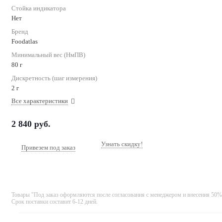
Стойка индикатора
Нет
Бренд
Foodatlas
Минимальный вес (НмПВ)
80 г
Дискретность (шаг измерения)
2 г
Все характеристики
2 840
руб.
Узнать скидку!
Привезем под заказ
Товары "Под заказ оформляются после согласования с менеджером и внесения 50%
Срок поставки составит 6-12 дней.