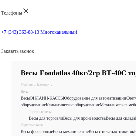
Телефоны
+7 (343) 363-88-13
Многоканальный
Заказать звонок
Весы Foodatlas 40кг/2гр ВТ-40С т
Главная
-
Каталог
-
Весы
Весы
ОНЛАЙН-КАССЫ
Оборудование для автоматизации
Счет
оборудование
Климатическое оборудование
Металлическая меб
Торговые весы
Весы для торговли
Весы для производства
Весы для склада
-
Торговые весы
Весы фасовочные
Весы механические
Весы с печатью этикеток