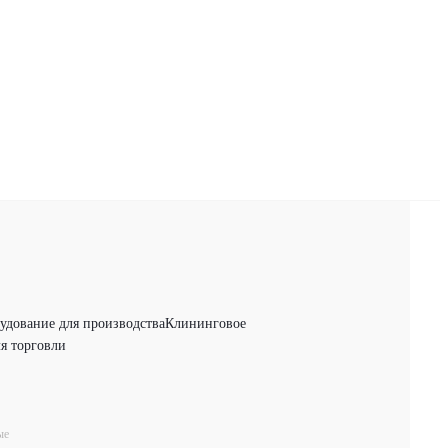
удование для производства
Клининговое
я торговли
ые