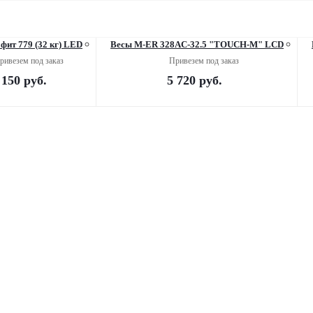
фит 779 (32 кг) LED
Весы M-ER 328AC-32.5 "TOUCH-M" LCD
ривезем под заказ
Привезем под заказ
 150
руб.
5 720
руб.