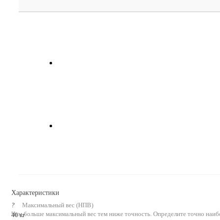
Характеристики
?
Максимальный вес (НПВ)
Чем больше максимальный вес тем ниже точность. Определите точно наиб
40 кг