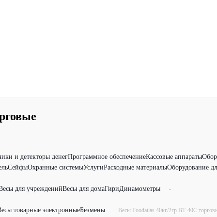
орговые
чики и детекторы денег
Программное обеспечение
Кассовые аппараты
Обор
ель
Сейфы
Охранные системы
Услуги
Расходные материалы
Оборудование дл
Весы для учреждений
Весы для дома
Гири
Динамометры
-
Весы товарные электронные
Безмены
-
Весы Foodatlas 40кг/2гр ВТ-40С торгов