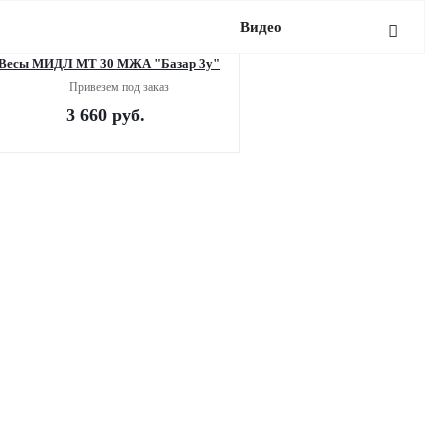
Видео
Весы МИДЛ МТ 30 МЖА "Базар 3у"
Привезем под заказ
3 660
руб.