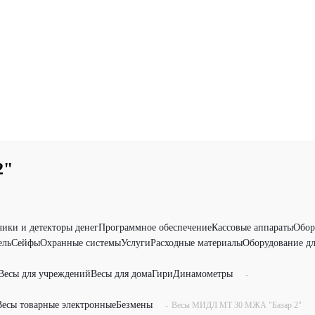
2"
чики и детекторы денег
Программное обеспечение
Кассовые аппараты
Обор
ель
Сейфы
Охранные системы
Услуги
Расходные материалы
Оборудование дл
Весы для учреждений
Весы для дома
Гири
Динамометры
-
Весы товарные электронные
Безмены
-
Весы МИДЛ МТ 30 МЖА "Базар 2"