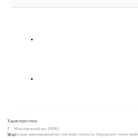
Характеристики
?
Максимальный вес (НПВ)
Чем больше максимальный вес тем ниже точность. Определите точно наиб
30 кг