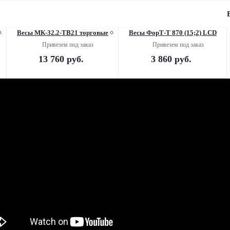
Весы МК-32.2-ТВ21 торговые
Весы ФорТ-Т 870 (15;2) LCD
Привезем под заказ
Привезем под заказ
13 760
руб.
3 860
руб.