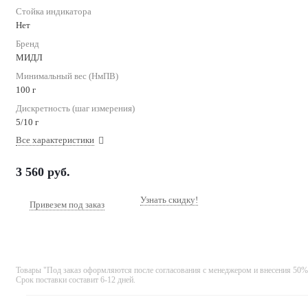
Стойка индикатора
Нет
Бренд
МИДЛ
Минимальный вес (НмПВ)
100 г
Дискретность (шаг измерения)
5/10 г
Все характеристики
3 560
руб.
Узнать скидку!
Привезем под заказ
Товары "Под заказ оформляются после согласования с менеджером и внесения 50%
Срок поставки составит 6-12 дней.