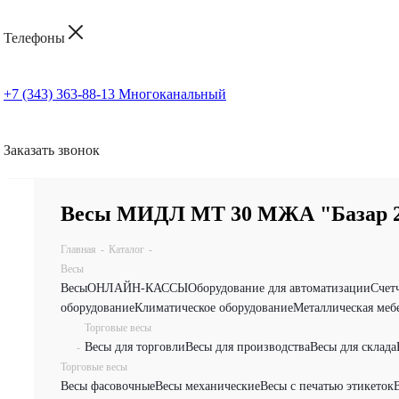
Телефоны
+7 (343) 363-88-13
Многоканальный
Заказать звонок
Весы МИДЛ МТ 30 МЖА "Базар 
Главная
-
Каталог
-
Весы
Весы
ОНЛАЙН-КАССЫ
Оборудование для автоматизации
Счет
оборудование
Климатическое оборудование
Металлическая меб
Торговые весы
Весы для торговли
Весы для производства
Весы для склада
-
Торговые весы
Весы фасовочные
Весы механические
Весы с печатью этикеток