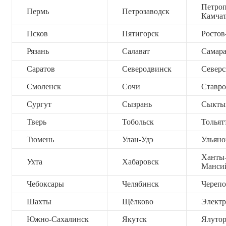
Петроп
Пермь
Петрозаводск
Камча
Псков
Пятигорск
Ростов
Рязань
Салават
Самар
Саратов
Северодвинск
Северс
Смоленск
Сочи
Ставро
Сургут
Сызрань
Сыкты
Тверь
Тобольск
Тольят
Тюмень
Улан-Удэ
Ульяно
Ханты
Ухта
Хабаровск
Манси
Чебоксары
Челябинск
Черепо
Шахты
Щёлково
Электр
Южно-Сахалинск
Якутск
Ялутор