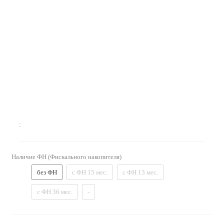
:
Наличие ФН (Фискального накопителя)
без ФН
с ФН 15 мес.
с ФН 13 мес.
с ФН 36 мес.
-