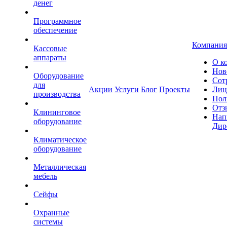
денег
Программное
обеспечение
Компания
Кассовые
аппараты
О к
Нов
Оборудование
Сот
для
Акции
Услуги
Блог
Проекты
Лиц
производства
Пол
Отз
Клининговое
Нап
оборудование
Дир
Климатическое
оборудование
Металлическая
мебель
Сейфы
Охранные
системы