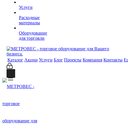
Услуги
Расходные
материалы
Оборудование
для торговли
Каталог
Акции
Услуги
Блог
Проекты
Компания
Контакты
Е