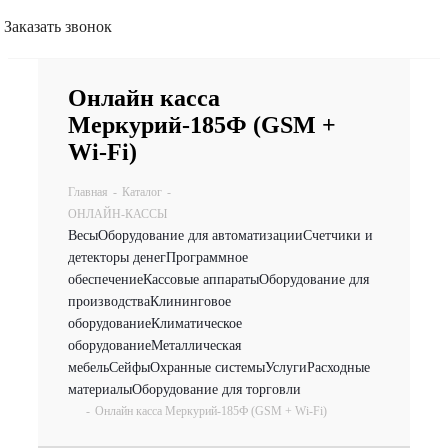
Заказать звонок
Онлайн касса
Меркурий-185Ф (GSM +
Wi-Fi)
Главная
-
Каталог
-
ОНЛАЙН-КАССЫ
Весы
Оборудование для автоматизации
Счетчики и
детекторы денег
Программное
обеспечение
Кассовые аппараты
Оборудование для
производства
Клининговое
оборудование
Климатическое
оборудование
Металлическая
мебель
Сейфы
Охранные системы
Услуги
Расходные
материалы
Оборудование для торговли
-
Онлайн касса Меркурий-185Ф (GSM + Wi-Fi)