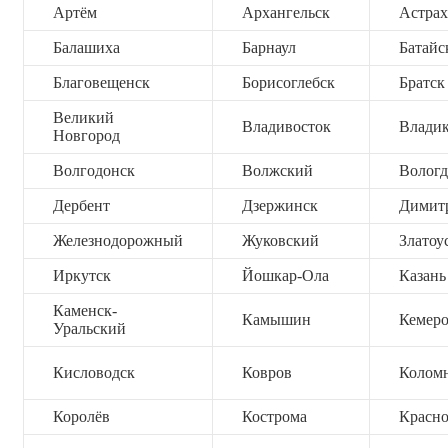
Артём
Архангельск
Астрах
Балашиха
Барнаул
Батайс
Благовещенск
Борисоглебск
Братск
Великий
Владивосток
Владик
Новгород
Волгодонск
Волжский
Вологд
Дербент
Дзержинск
Димит
Железнодорожный
Жуковский
Златоу
Иркутск
Йошкар-Ола
Казань
Каменск-
Камышин
Кемер
Уральский
Кисловодск
Ковров
Колом
Королёв
Кострома
Красно