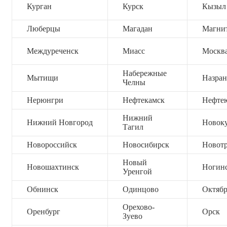
Курган
Курск
Кызыл
Люберцы
Магадан
Магни
Междуреченск
Миасс
Москв
Набережные
Мытищи
Назран
Челны
Нерюнгри
Нефтекамск
Нефте
Нижний
Нижний Новгород
Новок
Тагил
Новороссийск
Новосибирск
Новот
Новый
Новошахтинск
Ногин
Уренгой
Обнинск
Одинцово
Октяб
Орехово-
Оренбург
Орск
Зуево