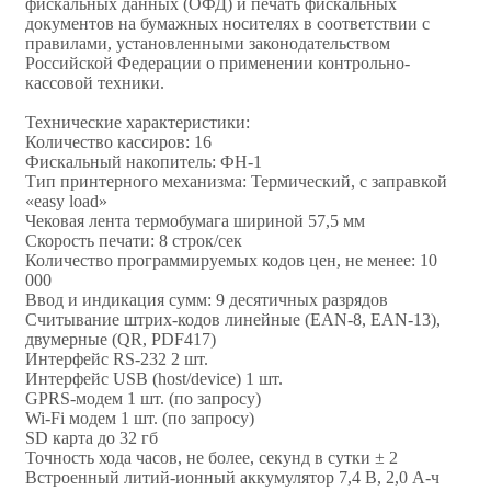
фискальных данных (ОФД) и печать фискальных
документов на бумажных носителях в соответствии с
правилами, установленными законодательством
Российской Федерации о применении контрольно-
кассовой техники.
Технические характеристики:
Количество кассиров: 16
Фискальный накопитель: ФН-1
Тип принтерного механизма: Термический, с заправкой
«easy load»
Чековая лента термобумага шириной 57,5 мм
Скорость печати: 8 строк/сек
Количество программируемых кодов цен, не менее: 10
000
Ввод и индикация сумм: 9 десятичных разрядов
Считывание штрих-кодов линейные (EAN-8, ЕАN-13),
двумерные (QR, PDF417)
Интерфейс RS-232 2 шт.
Интерфейс USB (host/device) 1 шт.
GPRS-модем 1 шт. (по запросу)
Wi-Fi модем 1 шт. (по запросу)
SD карта до 32 гб
Точность хода часов, не более, секунд в сутки ± 2
Встроенный литий-ионный аккумулятор 7,4 В, 2,0 А-ч